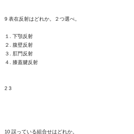
9 表在反射はどれか。２つ選べ。
１. 下顎反射
２. 腹壁反射
３. 肛門反射
４. 膝蓋腱反射
2 3
10 誤っている組合せはどれか。