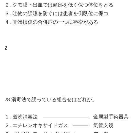
２. クモ膜下出血では頭部を低く保つ体位をとる
３. 吐物の誤嚥を防ぐには患者を側臥位に保つ
４. 脊髄損傷の合併症の一つに褥瘡がある
2
28 消毒法で誤っている組合せはどれか。
１. 煮沸消毒法 ――――――――― 金属製手術器具
２. エチレンオキサイドガス ――― 気管支鏡