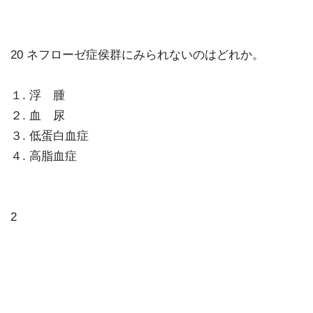
20 ネフローゼ症侯群にみられないのはどれか。
１. 浮 腫
２. 血 尿
３. 低蛋白血症
４. 高脂血症
2