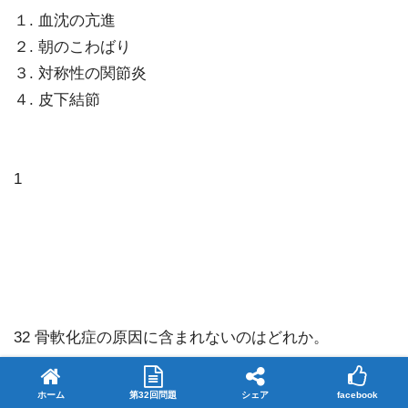
１. 血沈の亢進
２. 朝のこわばり
３. 対称性の関節炎
４. 皮下結節
1
32 骨軟化症の原因に含まれないのはどれか。
１. 閉 経
ホーム
第32回問題
シェア
facebook