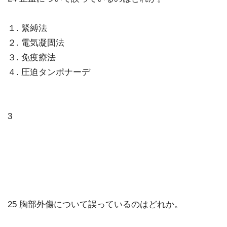
１. 緊縛法
２. 電気凝固法
３. 免疫療法
４. 圧迫タンポナーデ
3
25 胸部外傷について誤っているのはどれか。