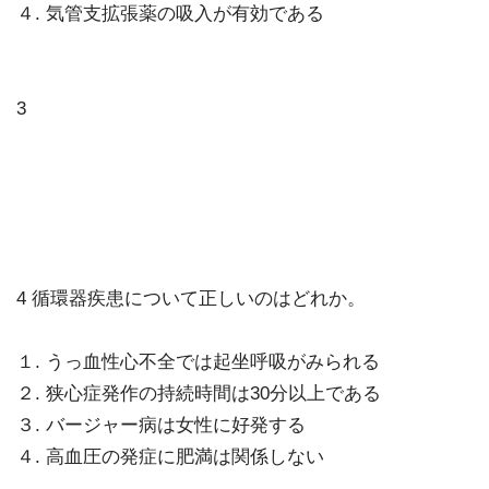
４. 気管支拡張薬の吸入が有効である
3
4 循環器疾患について正しいのはどれか。
１. うっ血性心不全では起坐呼吸がみられる
２. 狭心症発作の持続時間は30分以上である
３. バージャー病は女性に好発する
４. 高血圧の発症に肥満は関係しない