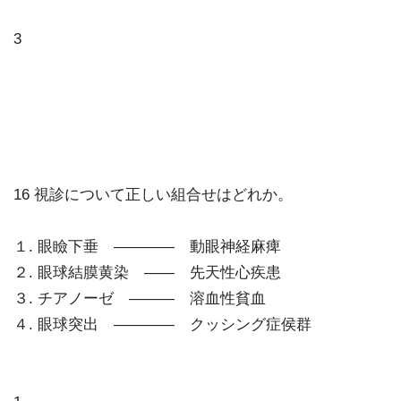
3
16 視診について正しい組合せはどれか。
１. 眼瞼下垂 ―――― 動眼神経麻痺
２. 眼球結膜黄染 ―― 先天性心疾患
３. チアノーゼ ――― 溶血性貧血
４. 眼球突出 ―――― クッシング症侯群