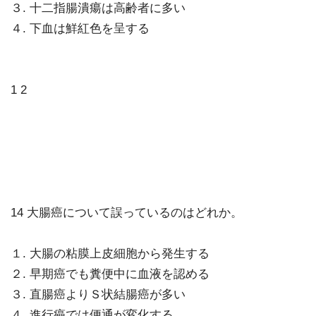
３. 十二指腸潰瘍は高齢者に多い
４. 下血は鮮紅色を呈する
1 2
14 大腸癌について誤っているのはどれか。
１. 大腸の粘膜上皮細胞から発生する
２. 早期癌でも糞便中に血液を認める
３. 直腸癌よりＳ状結腸癌が多い
４. 進行癌では便通が変化する