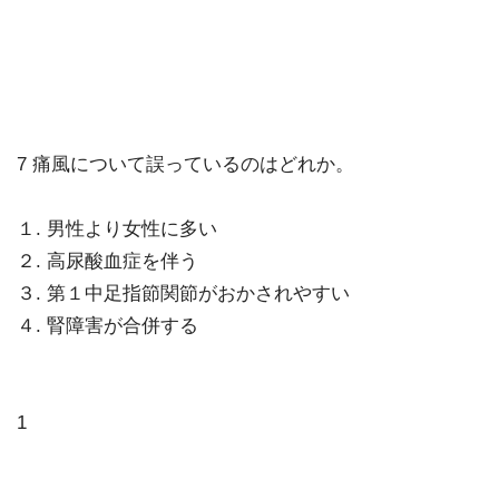
7 痛風について誤っているのはどれか。
１. 男性より女性に多い
２. 高尿酸血症を伴う
３. 第１中足指節関節がおかされやすい
４. 腎障害が合併する
1