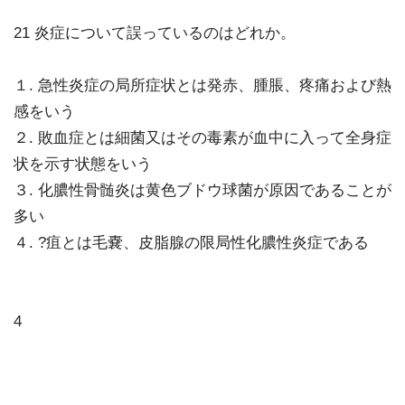
21 炎症について誤っているのはどれか。
１. 急性炎症の局所症状とは発赤、腫脹、疼痛および熱
感をいう
２. 敗血症とは細菌又はその毒素が血中に入って全身症
状を示す状態をいう
３. 化膿性骨髄炎は黄色ブドウ球菌が原因であることが
多い
４. ?疽とは毛嚢、皮脂腺の限局性化膿性炎症である
4