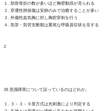
１. 肋骨骨折の数が多いほど胸壁動揺が見られる
２. 穿通性肺損傷は安静のみで治癒することが多い
３. 外傷性血気胸に対し胸腔穿刺を行う
４. 気管・気管支断裂は重篤な呼吸器症状を呈する
2
26 意識障害について誤っているのはどれか。
１. ３－３－９度方式は光刺激により判定する