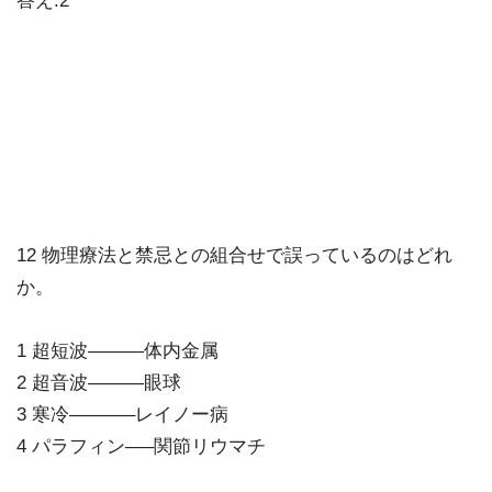
答え.2
12 物理療法と禁忌との組合せで誤っているのはどれ
か。
1 超短波———体内金属
2 超音波———眼球
3 寒冷———–レイノー病
4 パラフィン—–関節リウマチ