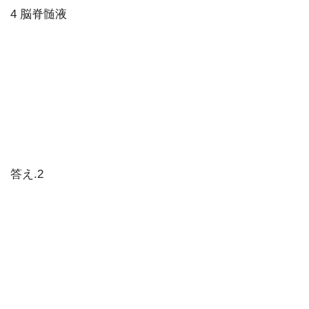
4 脳脊髄液
答え.2