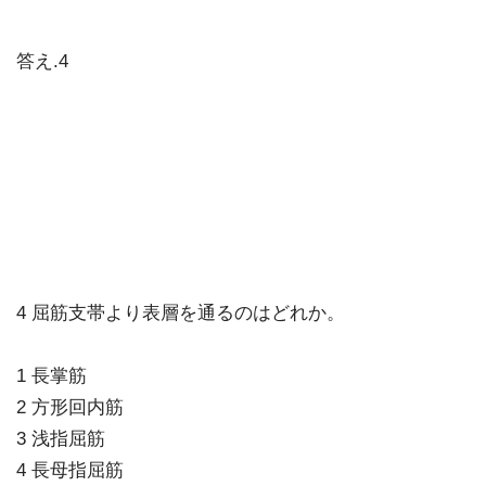
答え.4
4 屈筋支帯より表層を通るのはどれか。
1 長掌筋
2 方形回内筋
3 浅指屈筋
4 長母指屈筋