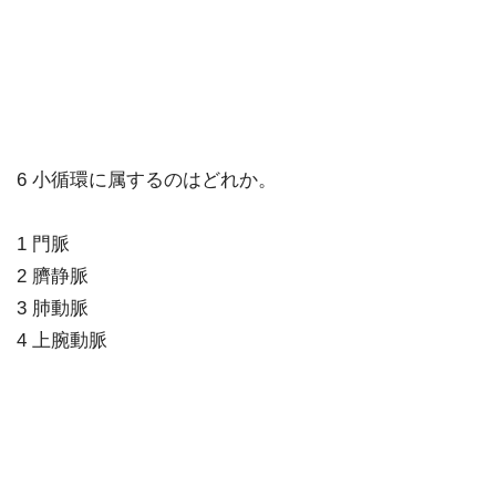
6 小循環に属するのはどれか。
1 門脈
2 臍静脈
3 肺動脈
4 上腕動脈