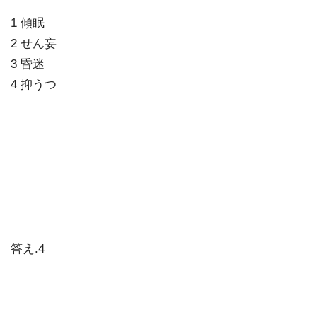
1 傾眠
2 せん妄
3 昏迷
4 抑うつ
答え.4