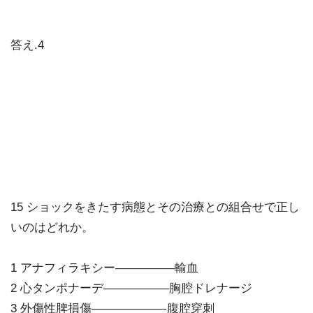
答え.4
15 ショックをきたす病態とその治療との組合せで正し
いのはどれか。
1 アナフィラキシー—————輸血
2 心タンポナーデ—————–胸腔ドレナージ
3 外傷性脾損傷——————-腹腔穿刺