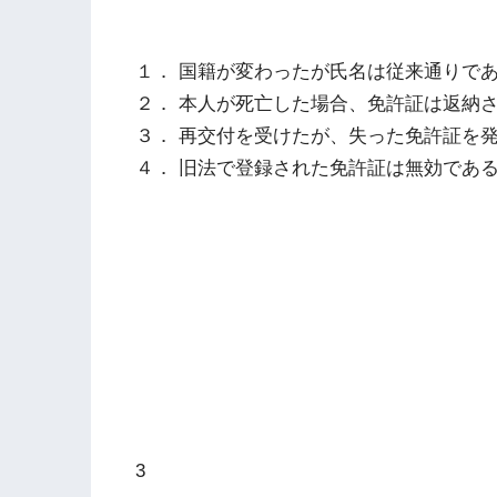
１． 国籍が変わったが氏名は従来通りで
２． 本人が死亡した場合、免許証は返納
３． 再交付を受けたが、失った免許証を
４． 旧法で登録された免許証は無効であ
3