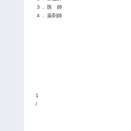
３． 医 師
４． 薬剤師
1
/