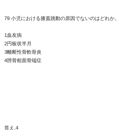
79 小児における膝蓋跳動の原因でないのはどれか。
1血友病
2円板状半月
3離断性骨軟骨炎
4脛骨粗面骨端症
答え.4