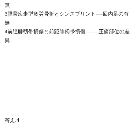
無
3脛骨疾走型疲労骨折とシンスプリント—-回内足の有
無
4前脛腓靱帯損傷と前距腓靱帯損傷——–圧痛部位の差
異
答え.4