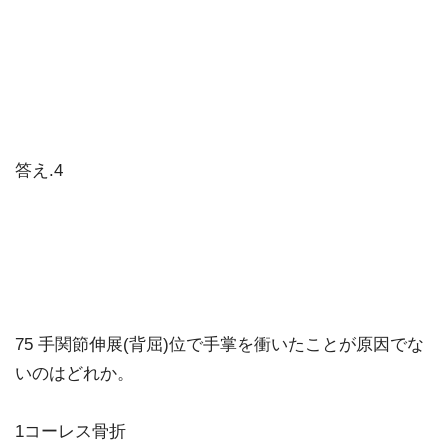
答え.4
75 手関節伸展(背屈)位で手掌を衝いたことが原因でな
いのはどれか。
1コーレス骨折