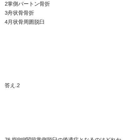
2掌側バートン骨折
3舟状骨骨折
4月状骨周囲脱臼
答え.2
76 指PIP関節掌側脱臼の後遺症となるのはどれか。