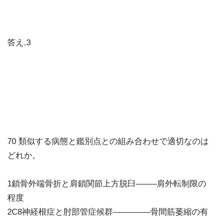
答え.3
70 類似する病態と鑑別点との組み合わせで適切なのは
どれか。
1鎖骨外端骨折と肩鎖関節上方脱臼——–肩外転制限の
程度
2C8神経根症と肘部管症候群————–骨間筋萎縮の有