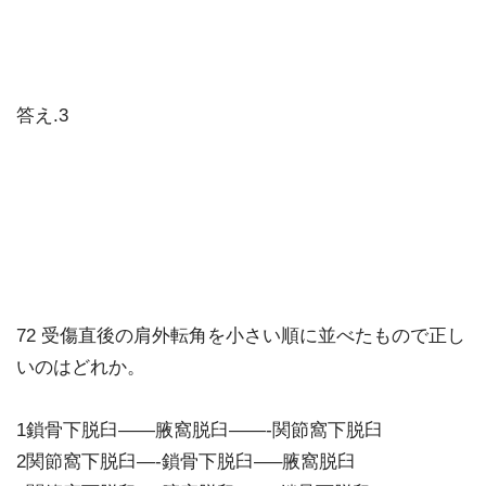
答え.3
72 受傷直後の肩外転角を小さい順に並べたもので正し
いのはどれか。
1鎖骨下脱臼——腋窩脱臼——-関節窩下脱臼
2関節窩下脱臼—-鎖骨下脱臼—–腋窩脱臼