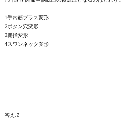
1手内筋プラス変形
2ボタン穴変形
3槌指変形
4スワンネック変形
答え.2