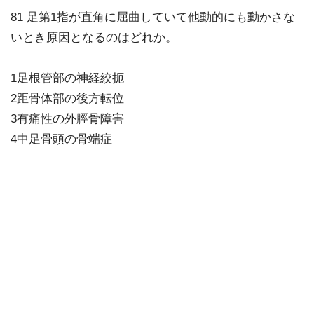
81 足第1指が直角に屈曲していて他動的にも動かさな
いとき原因となるのはどれか。
1足根管部の神経絞扼
2距骨体部の後方転位
3有痛性の外脛骨障害
4中足骨頭の骨端症