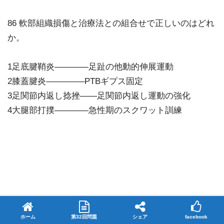
86 軟部組織損傷と治療法との組合せで正しいのはどれ
か。
1足底腱鞘炎————足趾の他動的伸展運動
2膝蓋腱炎————–PTBギプス固定
3足関節内返し捻挫——足関節内返し運動の強化
4大腿部打撲————急性期のスクワット訓練
ホーム
第32回問題
シェア
facebook