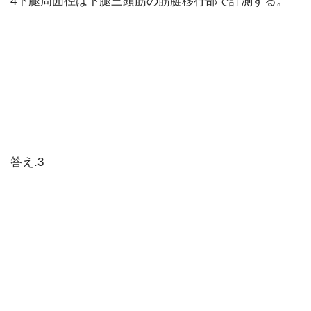
4下腿周囲径は下腿三頭筋の筋腱移行部で計測する。
答え.3