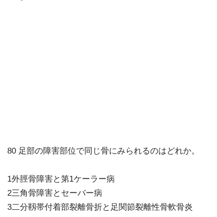
80 足部の障害部位で同じ骨にみられるのはどれか。
1外脛骨障害と第1ケーラー病
2三角骨障害とセーバー病
3二分靱帯付着部裂離骨折と足関節裂離性骨軟骨炎