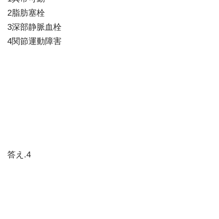
2脂肪塞栓
3深部静脈血栓
4関節運動障害
答え.4