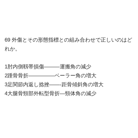
69 外傷とその形態指標との組み合わせで正しいのはど
れか。
1肘内側靱帯損傷———運搬角の減少
2踵骨骨折—————ベーラー角の増大
3足関節内返し捻挫——-距骨傾斜角の増大
4大腿骨頸部外転型骨折—頸体角の減少