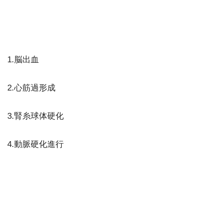
1.脳出血
2.心筋過形成
3.腎糸球体硬化
4.動脈硬化進行