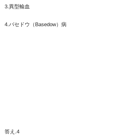
3.異型輸血
4.バセドウ（Basedow）病
答え.4