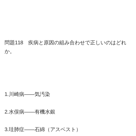
問題118 疾病と原因の組み合わせで正しいのはどれ
か。
1.川崎病——気汚染
2.水俣病——有機水銀
3.珪肺症——石綿（アスベスト）