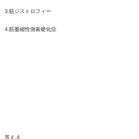
3.筋ジストロフィー
4.筋萎縮性側索硬化症
答え.4